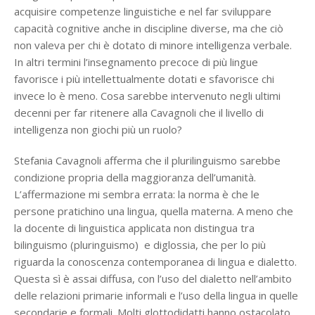
acquisire competenze linguistiche e nel far sviluppare
capacità cognitive anche in discipline diverse, ma che ciò
non valeva per chi è dotato di minore intelligenza verbale.
In altri termini l’insegnamento precoce di più lingue
favorisce i più intellettualmente dotati e sfavorisce chi
invece lo è meno. Cosa sarebbe intervenuto negli ultimi
decenni per far ritenere alla Cavagnoli che il livello di
intelligenza non giochi più un ruolo?
Stefania Cavagnoli afferma che il plurilinguismo sarebbe
condizione propria della maggioranza dell’umanità.
L’affermazione mi sembra errata: la norma è che le
persone pratichino una lingua, quella materna. A meno che
la docente di linguistica applicata non distingua tra
bilinguismo (pluringuismo) e diglossia, che per lo più
riguarda la conoscenza contemporanea di lingua e dialetto.
Questa sì è assai diffusa, con l’uso del dialetto nell’ambito
delle relazioni primarie informali e l’uso della lingua in quelle
secondarie e formali. Molti glottodidatti hanno ostacolato