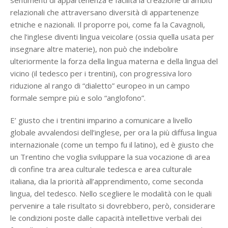
sentimenti di appartenenza e facilità la creazione di ambiti
relazionali che attraversano diversità di appartenenze
etniche e nazionali. Il proporre poi, come fa la Cavagnoli,
che l’inglese diventi lingua veicolare (ossia quella usata per
insegnare altre materie), non può che indebolire
ulteriormente la forza della lingua materna e della lingua del
vicino (il tedesco per i trentini), con progressiva loro
riduzione al rango di “dialetto” europeo in un campo
formale sempre più e solo “anglofono”.
E’ giusto che i trentini imparino a comunicare a livello
globale avvalendosi dell’inglese, per ora la più diffusa lingua
internazionale (come un tempo fu il latino), ed è giusto che
un Trentino che voglia sviluppare la sua vocazione di area
di confine tra area culturale tedesca e area culturale
italiana, dia la priorità all’apprendimento, come seconda
lingua, del tedesco. Nello scegliere le modalità con le quali
pervenire a tale risultato si dovrebbero, però, considerare
le condizioni poste dalle capacità intellettive verbali dei