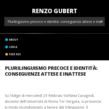
RENZO GUBERT
ABOUT
CERCA
FEED RSS
PLURILINGUISMO PRECOCE E IDENTITÀ:
CONSEGUENZE ATTESE E INATTESE
Su l’Adige di mercoledì 25 febbraio Stefania Cavagnoli,
docente dell’Università di Roma Tor Vergata, si pronuncia
in modo incondizionato a favore del trilinguismo. Il