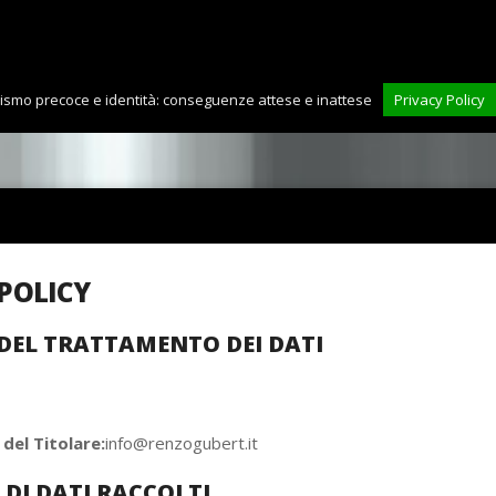
uismo precoce e identità: conseguenze attese e inattese
Privacy Policy
POLICY
DEL TRATTAMENTO DEI DATI
 del Titolare:
info@renzogubert.it
 DI DATI RACCOLTI