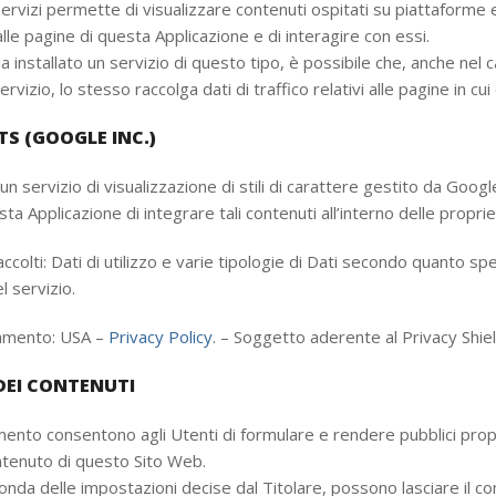
ervizi permette di visualizzare contenuti ospitati su piattaforme
le pagine di questa Applicazione e di interagire con essi.
ia installato un servizio di questo tipo, è possibile che, anche nel c
servizio, lo stesso raccolga dati di traffico relativi alle pagine in cui 
S (GOOGLE INC.)
n servizio di visualizzazione di stili di carattere gestito da Googl
a Applicazione di integrare tali contenuti all’interno delle proprie
ccolti: Dati di utilizzo e varie tipologie di Dati secondo quanto spe
l servizio.
tamento: USA –
Privacy Policy
. – Soggetto aderente al Privacy Shiel
EI CONTENUTI
mmento consentono agli Utenti di formulare e rendere pubblici pro
ontenuto di questo Sito Web.
conda delle impostazioni decise dal Titolare, possono lasciare il