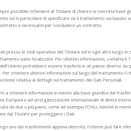
e possibile richiedere al Titolare di chiarire la concreta base giu
nto ed in particolare di specificare se il trattamento sia basato su
contratto o necessario per concludere un contratto.
ati presso le sedi operative del Titolare ed in ogni altro luogo in cu
ttamento siano localizzate. Per ulteriori informazioni, contatta il T
 dell’Utente potrebbero essere trasferiti in un paese diverso da qu
a. Per ottenere ulteriori informazioni sul luogo del trattamento l’
 sezione relativa ai dettagli sul trattamento dei Dati Personali.
tto a ottenere informazioni in merito alla base giuridica del trasfer
ione Europea o ad un’organizzazione internazionale di diritto intern
tuita da due o più paesi, come ad esempio l’ONU, nonché in merito
te dal Titolare per proteggere i Dati.
ogo uno dei trasferimenti appena descritti, l’Utente può fare rife