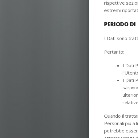
rispettive sezio
estremi riportat
PERIODO DI
I Dati sono tratt
Pertanto:
I Dati 
l’Utent
I Dati P
saranno
ulterio
relativ
Quando il tratta
Personali più a 
potrebbe essere