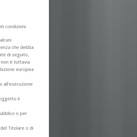
ti condizioni:
alcuni
 senza che debba
ate di seguito,
 non è tuttavia
islazione europea
o all’esecuzione
oggetto il
pubblico o per
del Titolare o di