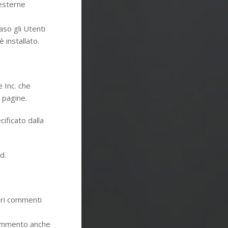
 esterne
aso gli Utenti
è installato.
e Inc. che
 pagine.
cificato dalla
d.
pri commenti
 commento anche