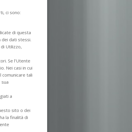
i, ci sono:
edicate di questa
 dei dati stessi.
di Utilizzo,
ori. Se l’Utente
o. Nei casi in cui
al comunicare tali
a sua
giati a
uesto sito o dei
 la finalità di
sente