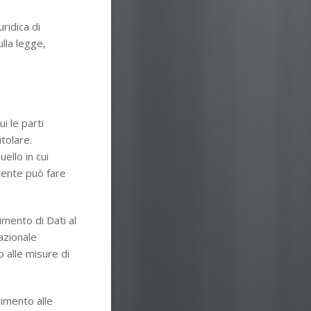
ridica di
lla legge,
i le parti
itolare.
ello in cui
Utente può fare
imento di Dati al
azionale
 alle misure di
rimento alle