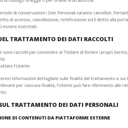
un obbligo di legge o per ordine di un’autorità.
eriodo di conservazioni i Dati Personali saranno cancellati. Pertanto
iritto di accesso, cancellazione, rettificazione ed il diritto alla porta
ù essere esercitati.
DEL TRATTAMENTO DEI DATI RACCOLTI
e sono raccolti per consentire al Titolare di fornire i propri Serviz
tà:
tattare l’Utente.
eriori informazioni dettagliate sulle finalità del trattamento e sui 
levanti per ciascuna finalità, l’Utente può fare riferimento alle rel
nto.
SUL TRATTAMENTO DEI DATI PERSONALI
IONE DI CONTENUTI DA PIATTAFORME ESTERNE