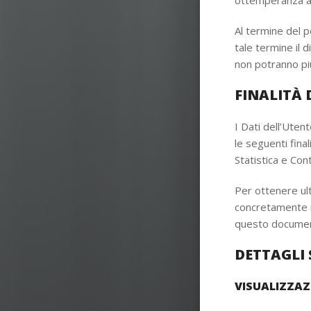
ottemperanza ad 
Al termine del p
tale termine il d
non potranno pi
FINALITÀ 
I Dati dell’Utent
le seguenti finali
Statistica e Con
Per ottenere ult
concretamente ri
questo docume
DETTAGLI 
VISUALIZZAZ