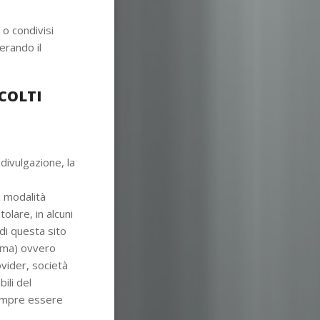
 o condivisi
berando il
COLTI
divulgazione, la
n modalità
olare, in alcuni
di questa sito
tema) ovvero
ovider, società
ili del
sempre essere