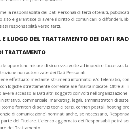
me la responsabilità dei Dati Personali di terzi ottenuti, pubblicati
ito e garantisce di avere il diritto di comunicarli o diffonderli, li
siasi responsabilità verso terzi.
 E LUOGO DEL TRATTAMENTO DEI DATI RAC
DI TRATTAMENTO
ta le opportune misure di sicurezza volte ad impedire l’accesso, la 
struzione non autorizzate dei Dati Personali.
iene effettuato mediante strumenti informatici e/o telematici, co
on logiche strettamente correlate alle finalità indicate. Oltre al Tit
 avere accesso ai Dati altri soggetti coinvolti nell’organizzazione 
nistrativo, commerciale, marketing, legali, amministratori di sis
(come fornitori di servizi tecnici terzi, corrieri postali, hosting pr
genzie di comunicazione) nominati anche, se necessario, Responsab
parte del Titolare. L’elenco aggiornato dei Responsabili potrà 
olare del Trattamento.