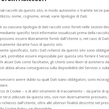
nali raccolti da questo sito, in modo autonomo o tramite terze part
utilizzo, nome, cognome, email, varie tipologie di Dati.
i su ciascuna tipologia di dati raccolti sono forniti nelle sezioni d
mediante specifici testi informativi visualizzati prima della raccolta
 possono essere liberamente forniti dall’Utente o, nel caso di Dati 
icamente durante l’uso di questo sito.
nte specificato, tutti i Dati richiesti da questo sito sono obbligat
carli, potrebbe essere impossibile per questa sito fornire il Servizi
hi alcuni Dati come facoltativi, gli Utenti sono liberi di astenersi d
ciò abbia alcuna conseguenza sulla disponibilità del Servizio o sull
ovessero avere dubbi su quali Dati siano obbligatori, sono incorag
olare.
izzo di Cookie – o di altri strumenti di tracciamento – da parte di q
izi terzi utilizzati da questa sito, ove non diversamente precisato, ha
io richiesto dall’Utente, oltre alle ulteriori finalità descritte nel pre
a Cookie Policy, se disponibile.