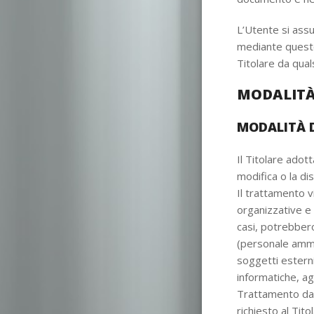
L’Utente si assu
mediante questo s
Titolare da qual
MODALITÀ
MODALITÀ 
Il Titolare adot
modifica o la di
Il trattamento v
organizzative e c
casi, potrebbero
(personale ammi
soggetti esterni 
informatiche, a
Trattamento da 
richiesto al Tit