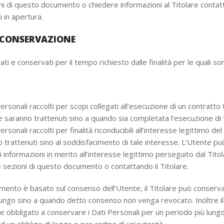
ni di questo documento o chiedere informazioni al Titolare contat
i in apertura.
 CONSERVAZIONE
ati e conservati per il tempo richiesto dalle finalità per le quali son
Personali raccolti per scopi collegati all’esecuzione di un contratto t
e saranno trattenuti sino a quando sia completata l’esecuzione di 
ersonali raccolti per finalità riconducibili all’interesse legittimo del
 trattenuti sino al soddisfacimento di tale interesse. L’Utente p
ri informazioni in merito all’interesse legittimo perseguito dal Titol
e sezioni di questo documento o contattando il Titolare.
mento è basato sul consenso dell’Utente, il Titolare può conserva
lungo sino a quando detto consenso non venga revocato. Inoltre il
 obbligato a conservare i Dati Personali per un periodo più lungo