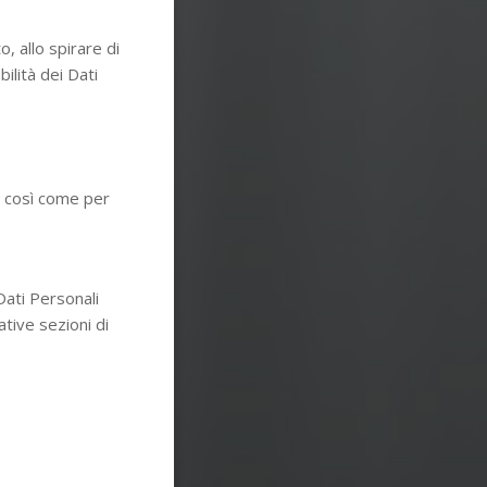
, allo spirare di
bilità dei Dati
i, così come per
Dati Personali
ative sezioni di