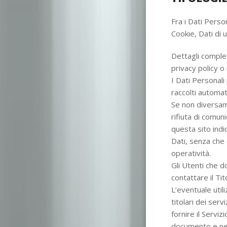
Fra i Dati Perso
Cookie, Dati di 
Dettagli complet
privacy policy o 
I Dati Personali
raccolti automat
Se non diversame
rifiuta di comuni
questa sito indic
Dati, senza che 
operatività.
Gli Utenti che d
contattare il Tit
L’eventuale util
titolari dei serv
fornire il Serviz
documento e nell