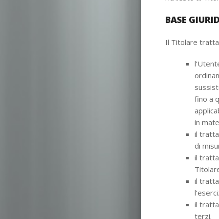
BASE GIURI
Il Titolare tratt
l’Utent
ordinam
sussist
fino a 
applica
in mate
il trat
di misu
il trat
Titolar
il trat
l’eserci
il trat
terzi.