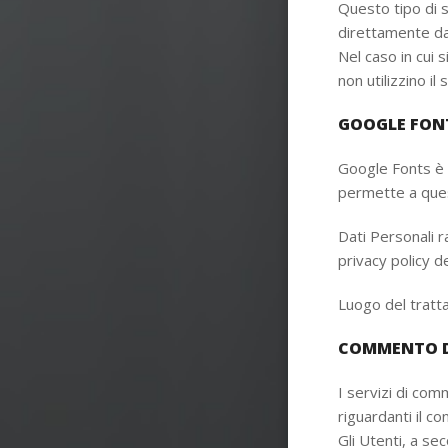
Questo tipo di s
direttamente dal
Nel caso in cui s
non utilizzino il 
GOOGLE FONT
Google Fonts è u
permette a quest
Dati Personali ra
privacy policy de
Luogo del trat
COMMENTO D
I servizi di co
riguardanti il c
Gli Utenti, a se