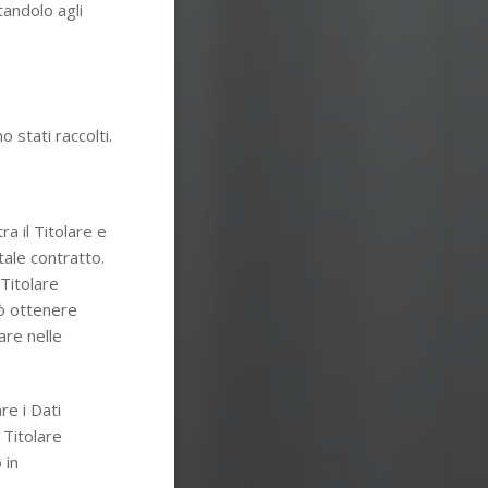
tandolo agli
o stati raccolti.
ra il Titolare e
tale contratto.
 Titolare
uò ottenere
are nelle
re i Dati
 Titolare
 in