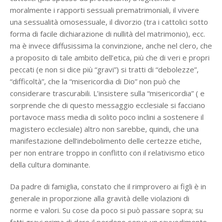
moralmente i rapporti sessuali prematrimoniali, il vivere
una sessualità omosessuale, il divorzio (tra i cattolici sotto
forma di facile dichiarazione di nullità del matrimonio), ecc.
ma è invece diffusissima la convinzione, anche nel clero, che
a proposito di tale ambito dell’etica, più che di veri e propri
peccati (e non si dice più “gravi”) si tratti di “debolezze”,
“difficoltà”, che la “misericordia di Dio” non può che
considerare trascurabili. L’insistere sulla “misericordia” ( e
sorprende che di questo messaggio ecclesiale si facciano
portavoce mass media di solito poco inclini a sostenere il
magistero ecclesiale) altro non sarebbe, quindi, che una
manifestazione dell’indebolimento delle certezze etiche,
per non entrare troppo in conflitto con il relativismo etico
della cultura dominante.
Da padre di famiglia, constato che il rimprovero ai figli è in
generale in proporzione alla gravità delle violazioni di
norme e valori. Su cose da poco si può passare sopra; su