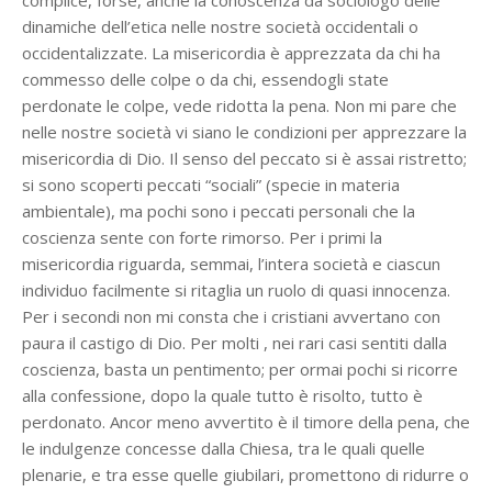
complice, forse, anche la conoscenza da sociologo delle
dinamiche dell’etica nelle nostre società occidentali o
occidentalizzate. La misericordia è apprezzata da chi ha
commesso delle colpe o da chi, essendogli state
perdonate le colpe, vede ridotta la pena. Non mi pare che
nelle nostre società vi siano le condizioni per apprezzare la
misericordia di Dio. Il senso del peccato si è assai ristretto;
si sono scoperti peccati “sociali” (specie in materia
ambientale), ma pochi sono i peccati personali che la
coscienza sente con forte rimorso. Per i primi la
misericordia riguarda, semmai, l’intera società e ciascun
individuo facilmente si ritaglia un ruolo di quasi innocenza.
Per i secondi non mi consta che i cristiani avvertano con
paura il castigo di Dio. Per molti , nei rari casi sentiti dalla
coscienza, basta un pentimento; per ormai pochi si ricorre
alla confessione, dopo la quale tutto è risolto, tutto è
perdonato. Ancor meno avvertito è il timore della pena, che
le indulgenze concesse dalla Chiesa, tra le quali quelle
plenarie, e tra esse quelle giubilari, promettono di ridurre o