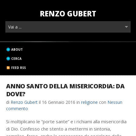
RENZO GUBERT
ABOUT
CERCA
FEED RSS
ANNO SANTO DELLA MISERICORDIA: DA
DOVE?
di
Renzo Gubert
il
16 Gennaio 2016
in
religione
con
Nessun
commento
Si moltiplicano le “porte sante” e i richiami alla misericordia
di Dio. Confesso che stento a mettermi in sintonia,