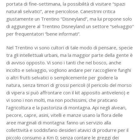
portata di fine-settimana, la possibilità di visitare “spazi
naturali selvatici”, aree pericolose. Canestrini critica
giustamente un Trentino “Disneyland”, ma lui propone solo
di aggiungere al Trentino Disneyland un settore “selvaggio”
per frequentatori “bene informati”.
Nel Trentino vi sono cultori di tale modo di pensare, specie
tra gli intellettuali urbani, ma la maggior parte della gente è
di avviso opposto. Vi sono i tanti che nel bosco, anche
incolto e selvaggio, vogliono andare per raccogliere funghi
o altri frutti selvatici o semplicemente per godere la
natura, senza timori di grossi pericoli (il pericolo del morso
di vipera si può affrontare con il kit apposito antiveleno) e
vi sono i non molti, ma non pochissimi, che praticano
l’agricoltura e la pastorizia di montagna. Api negli alveari,
pecore, capre, asini, vitelli e manze usano la flora delle
aree marginali di montagna: fanno un servizio alla
collettività e soddisfano desideri atavici di produrre per il
piccolo consumo a Km 0; senza contare le greggi dei