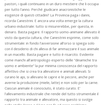
pastori, i quali continuano in un duro mestiere che li occupa
per tutto l’anno. Perché giudicare anacronistiche le
esigenze di questi cittadini? La Provincia paga i danni,
ricorda Canestrini. E ancora una volta emerge la cultura
urbano-industriale: tutto si misurerebbe, per questa, in
denaro. Basta pagare. Il rapporto uomo-animane allevato è
visto da questa cultura, che Canestrini esprime, come solo
strumentale: in fondo l’avversione all’orso si spiega solo
con il desiderio di chi alleva di far ammazzare il suo animale
in un macello. Basta pagare e tutto è risarcito. Evidente
come manchi all’antropologo esperto delle “dinamiche tra
uomo e ambiente” la pur minima conoscenza del rapporto
affettivo che si crea tra allevatore e animali allevati. Si
curano le api, si allevano le capre e le pecore, anche per
averne la produzione (miele, latte) e non solo per la carne.
Ciascun animale è conosciuto, è stato curato. E’
l’allevamento industriale che rende del tutto strumentale il
rapporto tra animale e allevatore, ma questo si svolge