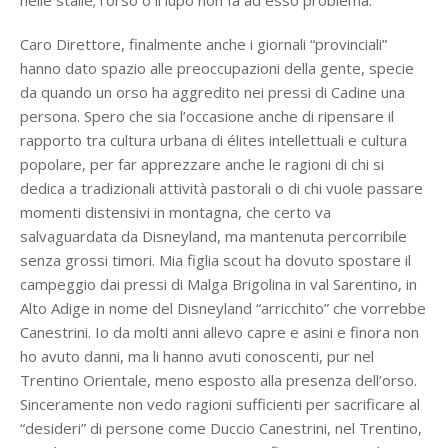
nelle stalle; l’orso o il lupo non fa ad esso problema.
Caro Direttore, finalmente anche i giornali “provinciali”
hanno dato spazio alle preoccupazioni della gente, specie
da quando un orso ha aggredito nei pressi di Cadine una
persona. Spero che sia l’occasione anche di ripensare il
rapporto tra cultura urbana di élites intellettuali e cultura
popolare, per far apprezzare anche le ragioni di chi si
dedica a tradizionali attività pastorali o di chi vuole passare
momenti distensivi in montagna, che certo va
salvaguardata da Disneyland, ma mantenuta percorribile
senza grossi timori. Mia figlia scout ha dovuto spostare il
campeggio dai pressi di Malga Brigolina in val Sarentino, in
Alto Adige in nome del Disneyland “arricchito” che vorrebbe
Canestrini. Io da molti anni allevo capre e asini e finora non
ho avuto danni, ma li hanno avuti conoscenti, pur nel
Trentino Orientale, meno esposto alla presenza dell’orso.
Sinceramente non vedo ragioni sufficienti per sacrificare al
“desideri” di persone come Duccio Canestrini, nel Trentino,