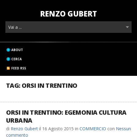
RENZO GUBERT
ABOUT
CERCA
FEED RSS
TAG: ORSI IN TRENTINO
ORSI IN TRENTINO: EGEMONIA CULTURA
URBANA
di
Renzo Gubert
il
16 Agosto 2015
in
COMMERCIO
con
Nessun
commento