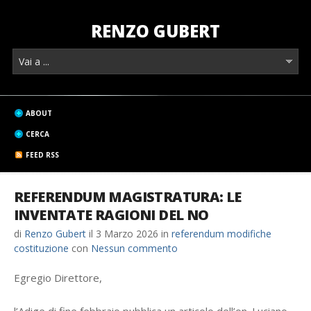
RENZO GUBERT
ABOUT
CERCA
FEED RSS
REFERENDUM MAGISTRATURA: LE
INVENTATE RAGIONI DEL NO
di
Renzo Gubert
il
3 Marzo 2026
in
referendum modifiche
costituzione
con
Nessun commento
Egregio Direttore,