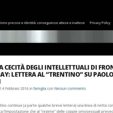
uismo precoce e identità: conseguenze attese e inattese
Privacy Policy
A CECITÀ DEGLI INTELLETTUALI DI FRO
AY: LETTERA AL “TRENTINO” SU PAOL
I
il
4 Febbraio 2016
in
famiglia
con
Nessun commento
tino continua (a parte qualche breve lettera) una linea di netta cont
tta l’impostazione che al “regime” delle coppie omosessuali preved