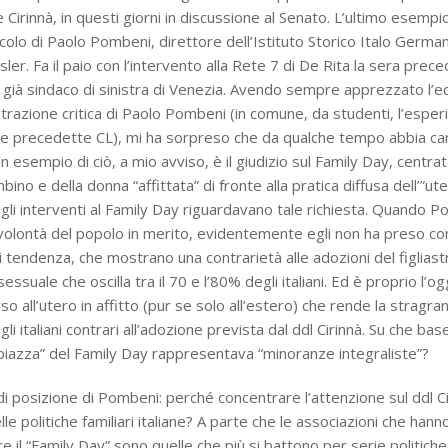
 Cirinnà, in questi giorni in discussione al Senato. L’ultimo esempi
ticolo di Paolo Pombeni, direttore dell’Istituto Storico Italo German
er. Fa il paio con l’intervento alla Rete 7 di De Rita la sera prece
i, già sindaco di sinistra di Venezia. Avendo sempre apprezzato l’equ
trazione critica di Paolo Pombeni (in comune, da studenti, l’esper
he precedette CL), mi ha sorpreso che da qualche tempo abbia c
 esempio di ciò, a mio avviso, è il giudizio sul Family Day, centrato
bino e della donna “affittata” di fronte alla pratica diffusa dell’”uter
egli interventi al Family Day riguardavano tale richiesta. Quando 
 volontà del popolo in merito, evidentemente egli non ha preso c
 tendenza, che mostrano una contrarietà alle adozioni del figliast
uale che oscilla tra il 70 e l’80% degli italiani. Ed è proprio l’o
rso all’utero in affitto (pur se solo all’estero) che rende la stragra
i italiani contrari all’adozione prevista dal ddl Cirinnà. Su che b
“piazza” del Family Day rappresentava “minoranze integraliste”?
i posizione di Pombeni: perché concentrare l’attenzione sul ddl C
lle politiche familiari italiane? A parte che le associazioni che han
ndire il “Family Day” sono quelle che più si battono per serie politic