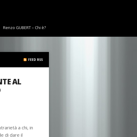
Renzo GUBERT – Chi è?
FEED RSS
NTE AL
O
rarietà a chi, in
e di dare il