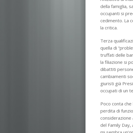
della famiglia, 
occupanti si pr
cedimento. La co
la critica.
Terza qualifica
quella di “probl
truffati delle b
la filiazione si
dibattiti person
cambiamenti socia
giuristi già Pre
occupati di un 
Poco conta che l
perdita di funzi
considerazione 
del Family Day, 
mi sembra un’ope