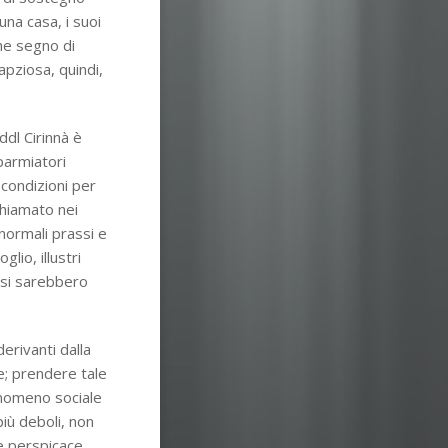
una casa, i suoi
he segno di
apziosa, quindi,
dl Cirinnà è
parmiatori
 condizioni per
chiamato nei
 normali prassi e
lio, illustri
o si sarebbero
erivanti dalla
le; prendere tale
enomeno sociale
più deboli, non
 e perspicace