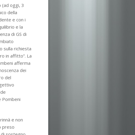
o (ad oggi, 3
ico della
dente e con i
ilibrio e la
ienza di GS di
ambiato
 sulla richiesta
o in affitto”. La
Pombeni afferma
onoscenza dei
ro del
ggettivo
nde
ase Pombeni
irinnà e non
no preso
he di sostegno