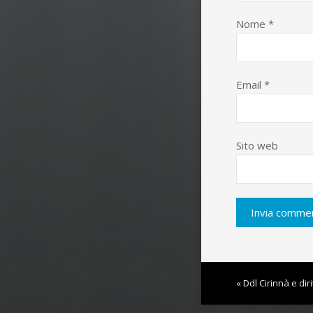
Nome
*
Email
*
Sito web
« Ddl Cirinnà e dirit