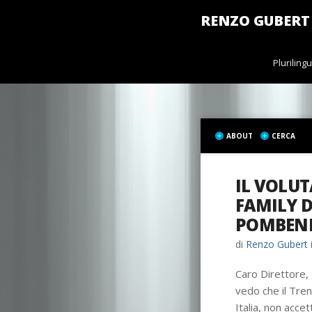
RENZO GUBERT
Pluriling
ABOUT
CERCA
IL VOLUT
FAMILY D
POMBEN
di
Renzo Gubert
Caro Direttore,
vedo che il Tren
Italia, non acce