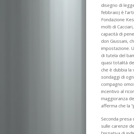
disegno di legge
febbraio) è l’ar
Fondazione Kessl
molti di Cacciar
capacità di pene
don Giussani, c
impostazione. Un
di tutela del bam
quasi totalità d
che è dubbia la
sondaggi di ogni
compagno omosess
incentivo al rico
maggioranza degl
afferma che la 
Seconda presa d
sulle carenze de
l’iniziativa di i