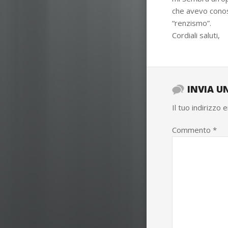
che avevo conos
“renzismo”.
Cordiali saluti,
INVIA 
Il tuo indirizzo 
Commento
*