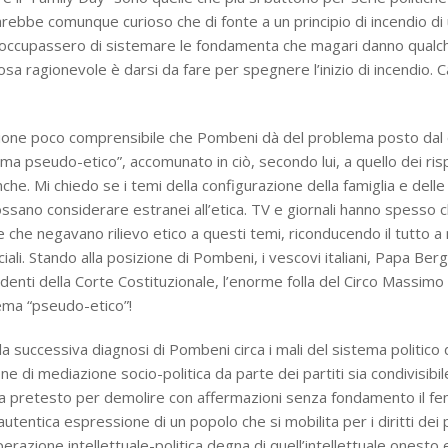
sarebbe comunque curioso che di fonte a un principio di incendio di 
eoccupassero di sistemare le fondamenta che magari danno qualc
sa ragionevole è darsi da fare per spegnere l’inizio di incendio. C
zione poco comprensibile che Pombeni dà del problema posto dal d
ema pseudo-etico”, accomunato in ciò, secondo lui, a quello dei ris
anche. Mi chiedo se i temi della configurazione della famiglia e delle
 possano considerare estranei all’etica. TV e giornali hanno spesso 
e che negavano rilievo etico a questi temi, riconducendo il tutto a
li. Stando alla posizione di Pombeni, i vescovi italiani, Papa Bergog
sidenti della Corte Costituzionale, l’enorme folla del Circo Massim
tema “pseudo-etico”!
a successiva diagnosi di Pombeni circa i mali del sistema politico d
one di mediazione socio-politica da parte dei partiti sia condivisibi
a pretesto per demolire con affermazioni senza fondamento il f
autentica espressione di un popolo che si mobilita per i diritti dei 
razione intellettuale-politica degna di quell’intellettuale onesto