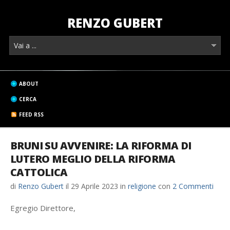
RENZO GUBERT
ABOUT
CERCA
FEED RSS
BRUNI SU AVVENIRE: LA RIFORMA DI
LUTERO MEGLIO DELLA RIFORMA
CATTOLICA
di
Renzo Gubert
il
29 Aprile 2023
in
religione
con
2 Commenti
Egregio Direttore,