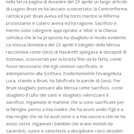
nella terza pagina di Avvenire del 23 aprile un lungo articolo
di Luigino Bruni mi ha lasciato sconcertato: la Controriforma
cattolica per Bruni aveva ed ha torto mentre la Riforma
protestante e Lutero aveva ed ha ragione. Sacrificio e
merito sono categorie appropriate a “idoli” e la Chiesa
cattolica che le ha proposte ha sbagliato in modo evidente.
La stessa domenica del 23 aprile il Vangelo della Messa
raccontava come Gesù di Nazareth spiegava ai discepoli di
Emmaus, sconcertati per la brutta fine da lui fatta, come
fosse necessario che egli venisse sacrificato, in
adempimento alla Scrittura. Evidentemente l’evangelista
Luca, stando a Bruni, ha falsificato le parole di Gesù. Per
Bruni sbagliato pensare alla Messa come sacrificio, come
sbagliato il culto dei santi e sbagliato valorizzare il
sacrificio. Ingannate le mamme che si sono sacrificate per
la famiglia: penso a mia madre che ha avuto undici figli e a
mia moglie che ne ha avuti nove e a mia suocera che ne ha
avuto sette. Ingannati i bambini che erano invitati da
sacerdoti, suore e catechiste a disciplinare i loro desideri