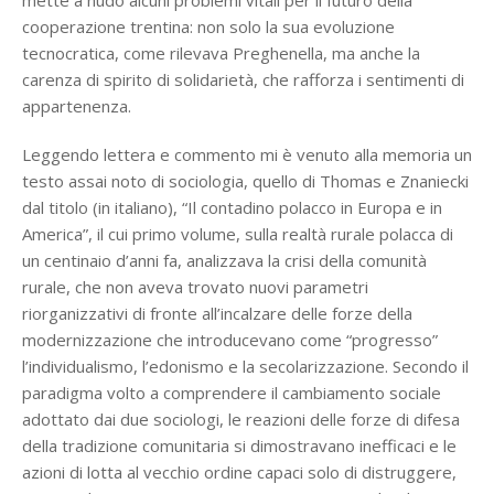
mette a nudo alcuni problemi vitali per il futuro della
cooperazione trentina: non solo la sua evoluzione
tecnocratica, come rilevava Preghenella, ma anche la
carenza di spirito di solidarietà, che rafforza i sentimenti di
appartenenza.
Leggendo lettera e commento mi è venuto alla memoria un
testo assai noto di sociologia, quello di Thomas e Znaniecki
dal titolo (in italiano), “Il contadino polacco in Europa e in
America”, il cui primo volume, sulla realtà rurale polacca di
un centinaio d’anni fa, analizzava la crisi della comunità
rurale, che non aveva trovato nuovi parametri
riorganizzativi di fronte all’incalzare delle forze della
modernizzazione che introducevano come “progresso”
l’individualismo, l’edonismo e la secolarizzazione. Secondo il
paradigma volto a comprendere il cambiamento sociale
adottato dai due sociologi, le reazioni delle forze di difesa
della tradizione comunitaria si dimostravano inefficaci e le
azioni di lotta al vecchio ordine capaci solo di distruggere,