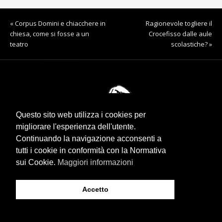
« Corpus Domini e chiacchere in
Ragionevole togliere il
chiesa, come si fosse a un
Crocefisso dalle aule
teatro
scolastiche? »
Questo sito web utilizza i cookies per
migliorare l'esperienza dell'utente.
Continuando la navigazione acconsenti a
tutti i cookie in conformità con la Normativa
sui Cookie.
Maggiori informazioni
RENZO GUBERT
© 2026 Renzo Gubert. Tutti i diritti sono riservati.
Accetto
info@renzogubert.com