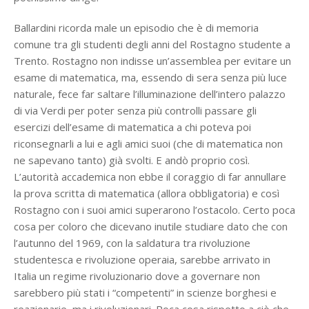
Ballardini ricorda male un episodio che è di memoria
comune tra gli studenti degli anni del Rostagno studente a
Trento. Rostagno non indisse un’assemblea per evitare un
esame di matematica, ma, essendo di sera senza più luce
naturale, fece far saltare l’illuminazione dell’intero palazzo
di via Verdi per poter senza più controlli passare gli
esercizi dell’esame di matematica a chi poteva poi
riconsegnarli a lui e agli amici suoi (che di matematica non
ne sapevano tanto) già svolti. E andò proprio così.
L’autorità accademica non ebbe il coraggio di far annullare
la prova scritta di matematica (allora obbligatoria) e così
Rostagno con i suoi amici superarono l’ostacolo. Certo poca
cosa per coloro che dicevano inutile studiare dato che con
l’autunno del 1969, con la saldatura tra rivoluzione
studentesca e rivoluzione operaia, sarebbe arrivato in
Italia un regime rivoluzionario dove a governare non
sarebbero più stati i “competenti” in scienze borghesi e