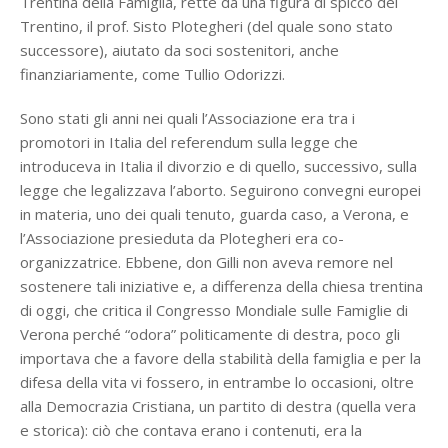
Trentina della Famiglia, rette da una figura di spicco del
Trentino, il prof. Sisto Plotegheri (del quale sono stato
successore), aiutato da soci sostenitori, anche
finanziariamente, come Tullio Odorizzi.
Sono stati gli anni nei quali l’Associazione era tra i
promotori in Italia del referendum sulla legge che
introduceva in Italia il divorzio e di quello, successivo, sulla
legge che legalizzava l’aborto. Seguirono convegni europei
in materia, uno dei quali tenuto, guarda caso, a Verona, e
l’Associazione presieduta da Plotegheri era co-
organizzatrice. Ebbene, don Gilli non aveva remore nel
sostenere tali iniziative e, a differenza della chiesa trentina
di oggi, che critica il Congresso Mondiale sulle Famiglie di
Verona perché “odora” politicamente di destra, poco gli
importava che a favore della stabilità della famiglia e per la
difesa della vita vi fossero, in entrambe lo occasioni, oltre
alla Democrazia Cristiana, un partito di destra (quella vera
e storica): ciò che contava erano i contenuti, era la