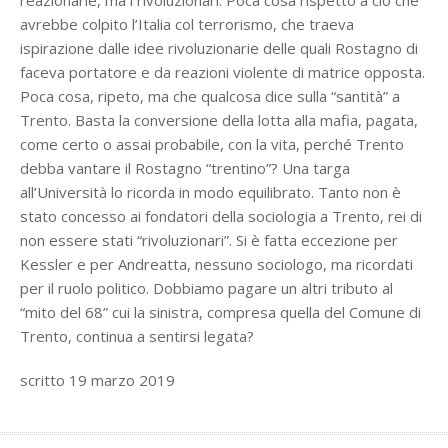
reazionarie, ma i rivoluzionari. Poca cosa rispetto a ciò che
avrebbe colpito l’Italia col terrorismo, che traeva
ispirazione dalle idee rivoluzionarie delle quali Rostagno di
faceva portatore e da reazioni violente di matrice opposta.
Poca cosa, ripeto, ma che qualcosa dice sulla “santità” a
Trento. Basta la conversione della lotta alla mafia, pagata,
come certo o assai probabile, con la vita, perché Trento
debba vantare il Rostagno “trentino”? Una targa
all’Università lo ricorda in modo equilibrato. Tanto non è
stato concesso ai fondatori della sociologia a Trento, rei di
non essere stati “rivoluzionari”. Si è fatta eccezione per
Kessler e per Andreatta, nessuno sociologo, ma ricordati
per il ruolo politico. Dobbiamo pagare un altri tributo al
“mito del 68” cui la sinistra, compresa quella del Comune di
Trento, continua a sentirsi legata?
scritto 19 marzo 2019