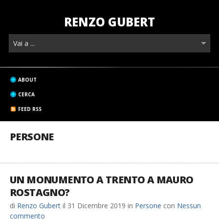
RENZO GUBERT
ABOUT
CERCA
FEED RSS
PERSONE
UN MONUMENTO A TRENTO A MAURO
ROSTAGNO?
di
Renzo Gubert
il
31 Dicembre 2019
in
Persone
con
Nessun
commento