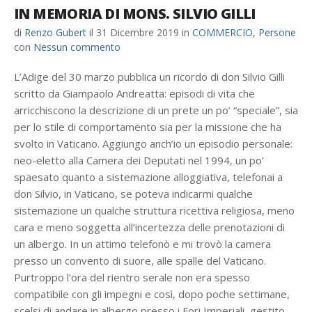
IN MEMORIA DI MONS. SILVIO GILLI
di
Renzo Gubert
il
31 Dicembre 2019
in
COMMERCIO
,
Persone
con
Nessun commento
L’Adige del 30 marzo pubblica un ricordo di don Silvio Gilli
scritto da Giampaolo Andreatta: episodi di vita che
arricchiscono la descrizione di un prete un po’ “speciale”, sia
per lo stile di comportamento sia per la missione che ha
svolto in Vaticano. Aggiungo anch’io un episodio personale:
neo-eletto alla Camera dei Deputati nel 1994, un po’
spaesato quanto a sistemazione alloggiativa, telefonai a
don Silvio, in Vaticano, se poteva indicarmi qualche
sistemazione un qualche struttura ricettiva religiosa, meno
cara e meno soggetta all’incertezza delle prenotazioni di
un albergo. In un attimo telefonò e mi trovò la camera
presso un convento di suore, alle spalle del Vaticano.
Purtroppo l’ora del rientro serale non era spesso
compatibile con gli impegni e così, dopo poche settimane,
scelsi di andare in albergo presso i Fori Imperiali, gestito