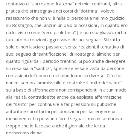
tentativo di “correzione fraterna” nei miei confronti, altra
pratica che si insegnava nei corsi di “dottrina”. Volevo
rassicurarlo che non vi è nulla di personale nel mio giudizio
su Rostagno, che, anzi in un paio di occasioni , in quanto ero
da lui visto come “vero proletario” ( e non sbagliava), mi ha
tutelato da reazioni aggressive di suoi seguaci. Si tratta
solo di non lasciare passare, senza reazioni, il tentativo di
suoi seguaci di “santificazione” di Rostagno, almeno per
quanto riguarda il periodo trentino. Si può anche divergere
su cosa sia la “santità”, specie se essa è vista da persone
con visioni dell’uomo e del mondo molto diverse. Ciò che
non mi sembra ammissibile è costruire il “mito del santo”
sulla base di affermazioni non corrispondenti in alcun modo
alla realtà, contraddette anche da esplicite affermazione
del “santo” per continuare a far pressioni su pubbliche
autorità e sui cittadini per donazioni per far erigere un
monumento. Lo possono fare i seguaci, ma mi sembrava
troppo che lo facesse anche il giornale che lei da
pochissimo dirige.