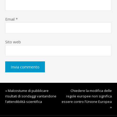
Email
*
Sito web
« Malcostume di pubblicare
Chiedere la modifica delle
risultati di sondaggi vantandone
regole europee non significa
l’attendibilità scientifica
essere contro l’Unione Europea
»