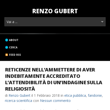
RENZO GUBERT
ABOUT
CERCA
FEED RSS
RETICENZE NELL’AMMETTERE DI AVER
INDEBITAMENTE ACCREDITATO
L’ATTENDIBILITÀ DI UN’INDAGINE SULLA
RELIGIOSITÀ
di
Renzo Gubert
il
1 Febbraio 2018
in
etica pubblica
,
fandonie
,
ricerca scientifica
con
Nessun commento