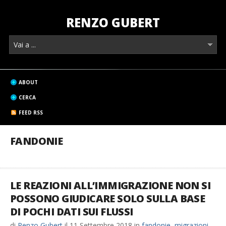
RENZO GUBERT
ABOUT
CERCA
FEED RSS
FANDONIE
LE REAZIONI ALL’IMMIGRAZIONE NON SI
POSSONO GIUDICARE SOLO SULLA BASE
DI POCHI DATI SUI FLUSSI
di
Renzo Gubert
il
11 Settembre 2018
in
fandonie
,
migrazioni
,