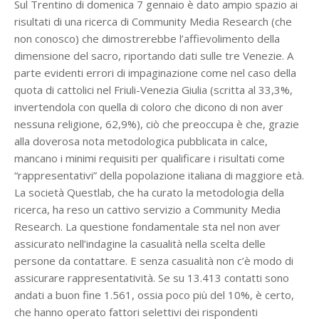
Sul Trentino di domenica 7 gennaio è dato ampio spazio ai
risultati di una ricerca di Community Media Research (che
non conosco) che dimostrerebbe l’affievolimento della
dimensione del sacro, riportando dati sulle tre Venezie. A
parte evidenti errori di impaginazione come nel caso della
quota di cattolici nel Friuli-Venezia Giulia (scritta al 33,3%,
invertendola con quella di coloro che dicono di non aver
nessuna religione, 62,9%), ciò che preoccupa è che, grazie
alla doverosa nota metodologica pubblicata in calce,
mancano i minimi requisiti per qualificare i risultati come
“rappresentativi” della popolazione italiana di maggiore età.
La società Questlab, che ha curato la metodologia della
ricerca, ha reso un cattivo servizio a Community Media
Research. La questione fondamentale sta nel non aver
assicurato nell’indagine la casualità nella scelta delle
persone da contattare. E senza casualità non c’è modo di
assicurare rappresentatività. Se su 13.413 contatti sono
andati a buon fine 1.561, ossia poco più del 10%, è certo,
che hanno operato fattori selettivi dei rispondenti