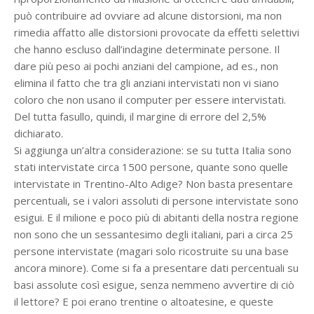
può contribuire ad ovviare ad alcune distorsioni, ma non
rimedia affatto alle distorsioni provocate da effetti selettivi
che hanno escluso dall’indagine determinate persone. Il
dare più peso ai pochi anziani del campione, ad es., non
elimina il fatto che tra gli anziani intervistati non vi siano
coloro che non usano il computer per essere intervistati.
Del tutta fasullo, quindi, il margine di errore del 2,5%
dichiarato.
Si aggiunga un’altra considerazione: se su tutta Italia sono
stati intervistate circa 1500 persone, quante sono quelle
intervistate in Trentino-Alto Adige? Non basta presentare
percentuali, se i valori assoluti di persone intervistate sono
esigui. E il milione e poco più di abitanti della nostra regione
non sono che un sessantesimo degli italiani, pari a circa 25
persone intervistate (magari solo ricostruite su una base
ancora minore). Come si fa a presentare dati percentuali su
basi assolute così esigue, senza nemmeno avvertire di ciò
il lettore? E poi erano trentine o altoatesine, e queste