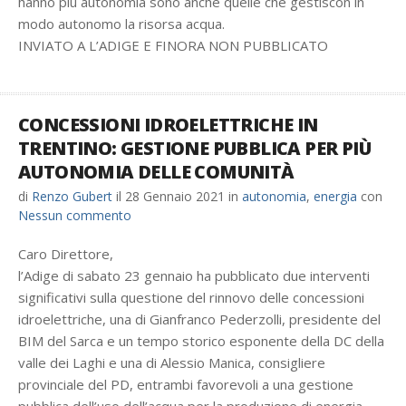
hanno più autonomia sono anche quelle che gestiscon in
modo autonomo la risorsa acqua.
INVIATO A L’ADIGE E FINORA NON PUBBLICATO
CONCESSIONI IDROELETTRICHE IN
TRENTINO: GESTIONE PUBBLICA PER PIÙ
AUTONOMIA DELLE COMUNITÀ
di
Renzo Gubert
il
28 Gennaio 2021
in
autonomia
,
energia
con
Nessun commento
Caro Direttore,
l’Adige di sabato 23 gennaio ha pubblicato due interventi
significativi sulla questione del rinnovo delle concessioni
idroelettriche, una di Gianfranco Pederzolli, presidente del
BIM del Sarca e un tempo storico esponente della DC della
valle dei Laghi e una di Alessio Manica, consigliere
provinciale del PD, entrambi favorevoli a una gestione