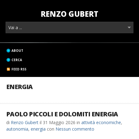
RENZO GUBERT
ABOUT
CERCA
FEED RSS
ENERGIA
PAOLO PICCOLI E DOLOMITI ENERGIA
di
Renzo Gubert
il
31 Maggio 2026
in
attività economiche
,
autonomia
,
energia
con
Nessun commento