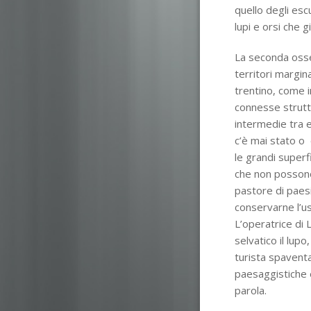
quello degli esc
lupi e orsi che g
La seconda osser
territori margina
trentino, come in
connesse struttu
intermedie tra 
c’è mai stato o 
le grandi superfi
che non possono
pastore di paesi
conservarne l’us
L’operatrice di
selvatico il lupo
turista spavent
paesaggistiche 
parola.