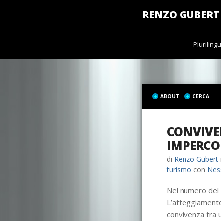
RENZO GUBERT
Pluriling
ABOUT
CERCA
CONVIVE
IMPERCO
di
Renzo Gubert
turismo
con
Nes
Nel numero del 1
L’atteggiamento 
convivenza tra 