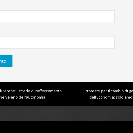
di “arene”: strada di rafforzamento
Proteste per il cambio di ge
one veleno dell’autonomia
dell’Economia: solo amor