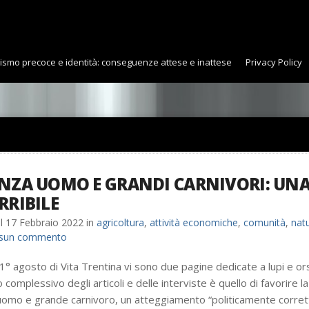
uismo precoce e identità: conseguenze attese e inattese
Privacy Policy
NZA UOMO E GRANDI CARNIVORI: UNA
RRIBILE
il
17 Febbraio 2022
in
agricoltura
,
attività economiche
,
comunità
,
nat
sun commento
° agosto di Vita Trentina vi sono due pagine dedicate a lupi e ors
complessivo degli articoli e delle interviste è quello di favorire l
uomo e grande carnivoro, un atteggiamento “politicamente corre