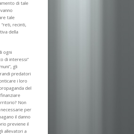
amento di tale
e vanno
are tale
eti, recinti,
tiva della
di ogni
o di interessi”
uni”, gli
grandi predatori
onticare i loro
La propaganda del
finanziare
territorio? Non
e necessarie per
 pagano il danno
rio previene il
 allevatori a