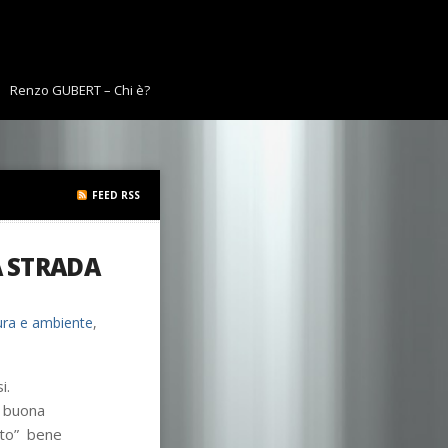
Renzo GUBERT – Chi è?
FEED RSS
 STRADA
ura e ambiente
,
i.
a buona
tto” bene