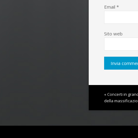
Email
*
Sito web
« Concerti in gran
della massificazi