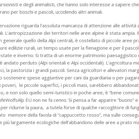
ursionisti e degli animalisti, che hanno solo interesse a sapere ch
irano per boschi e pascoli, uccidendo altri animali.
vazione riguarda l’assoluta mancanza di attenzione alle attività 
li. L’antropizzazione dei territori nelle aree alpine è stata ampia. Il
 generale quello della Alpi centrali, è costellato di piccole aree pr
re edilizie rurali, un tempo usate per la fienagione e per il pascol
estate e inverno. Si tratta di un enorme patrimonio paesaggistico 
è andato perduto (Alpi orientali e Alpi occidentali). L’agricoltura 
ci, la pastorizia i grandi pascoli. Senza agricoltori e allevatori marg
 sostenere spese aggiuntive per cani da guardiania o per pagar
 poveri, le piccole superfici, i piccoli masi, sarebbero abbandonati
o, e non solo quello semi-turistico in poche aree, è “bene comune
 LifeWolfsAlp EU non ne fa cenno. Si pensa a far apparire “buono”
, per ridurne la paura, a tutela forse di qualche raccoglitore di fun
ato memore della favola di “cappuccetto rosso”, ma sulle conse
e più largamente ecologiche dell’abbandono delle aree a prato ma