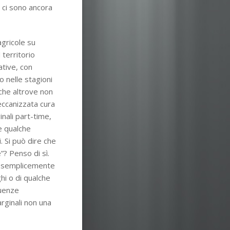
e ci sono ancora
agricole su
 territorio
ative, con
o nelle stagioni
che altrove non
meccanizzata cura
inali part-time,
e qualche
. Si può dire che
”? Penso di sì.
 e semplicemente
ghi o di qualche
guenze
rginali non una