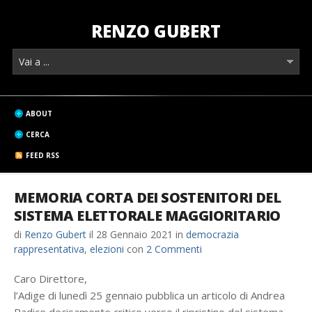
RENZO GUBERT
ABOUT
CERCA
FEED RSS
MEMORIA CORTA DEI SOSTENITORI DEL
SISTEMA ELETTORALE MAGGIORITARIO
di
Renzo Gubert
il
28 Gennaio 2021
in
democrazia
rappresentativa
,
elezioni
con
2 Commenti
Caro Direttore,
l’Adige di lunedì 25 gennaio pubblica un articolo di Andrea