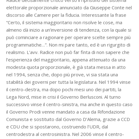
Radice decisamente critico verso il ripristino del sistema
elettorale proporzionale annunciato da Giuseppe Conte nel
discorso alle Camere per la fiducia. Interessante la frase
“Certo, il sistema maggioritario non risolve le cose, ma
almeno dà inizio a un’inversione di tendenza, con la quale si
può cominciare a ragionare per operare scelte sempre più
programmatiche…”. Non mi pare tanto, ed è un rigurgito di
realismo. L’avv. Radice non può far finta di non sapere che
l’esperienza del maggioritario, appena attenuato da una
modesta quota proporzionale, è già stata messa in atto
nel 1994, senza che, dopo più prove, vi sia stata una
stabilità dei governi per tutta la legislatura. Nel 1994 vinse
il centro-destra, ma dopo pochi mesi uno dei partiti, la
Lega Nord, mise in crisi il Governo Berlusconi. Al turno
successivo vinse il centro-sinistra, ma anche in questo caso
il Governo Prodi venne mandato a casa da Rifondazione
Comunista e sostituito dal Governo D’Alema, grazie a CCD
e CDU che si spostarono, costruendo l’UDR, dal
centrodestra al centrosinistra. Nel 2006 vinse il centro-