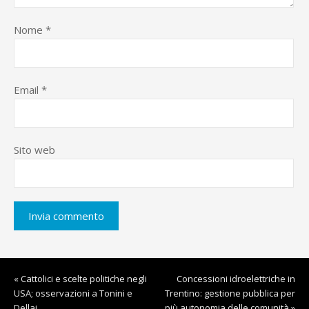
Nome
*
Email
*
Sito web
« Cattolici e scelte politiche negli
Concessioni idroelettriche in
USA; osservazioni a Tonini e
Trentino: gestione pubblica per
Dellai
più autonomia delle comunità »