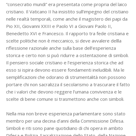
“consecratio mundi” era presentata come propria del laico
cristiano. Il Vaticano II ha insistito sull’impegno del cristiano
nelle realtà temporali, come anche il magistero dei papi da
Pio XII, Giovanni XXIII e Paolo VI a Giovani Paolo II,
Benedetto XVI e Francesco. Il rapporto tra fede cristiana e
scelte politiche non è meccanico, si deve avvalere dellla
riflessione razionale anche sulla base dell’esperienza
storica e certo non si può ridurre a ostentazione di simboli.
Il pensiero sociale cristiano e l’esperienza storica che ad
esso si ispira devono essere fondamenti ineludibili. Ma le
semplificazioni che odorano di strumentalità non possono
portare chi non sacralizza il secolarismo a trascurare il fatto
che i valori che devono reggere l’umana convivenza e le
scelte di bene comune si trasmettono anche con simboli.
Nella mia non breve esperienza parlamentare sono stato
membro per una decina d’anni della Commissione Difesa.
Simboli e riti sono pane quotidiano di chi opera in ambito
Difesa e Polizia. Sacralizzazione dello Stato, della Nazione