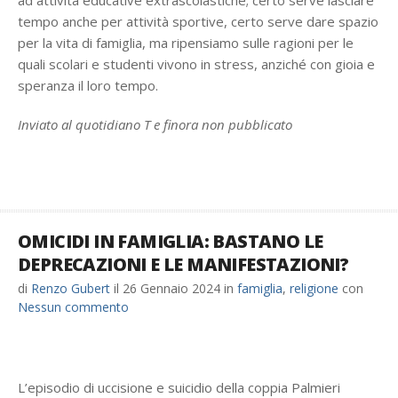
ad attività educative extrascolastiche; certo serve lasciare
tempo anche per attività sportive, certo serve dare spazio
per la vita di famiglia, ma ripensiamo sulle ragioni per le
quali scolari e studenti vivono in stress, anziché con gioia e
speranza il loro tempo.
Inviato al quotidiano T e finora non pubblicato
OMICIDI IN FAMIGLIA: BASTANO LE
DEPRECAZIONI E LE MANIFESTAZIONI?
di
Renzo Gubert
il
26 Gennaio 2024
in
famiglia
,
religione
con
Nessun commento
L’episodio di uccisione e suicidio della coppia Palmieri