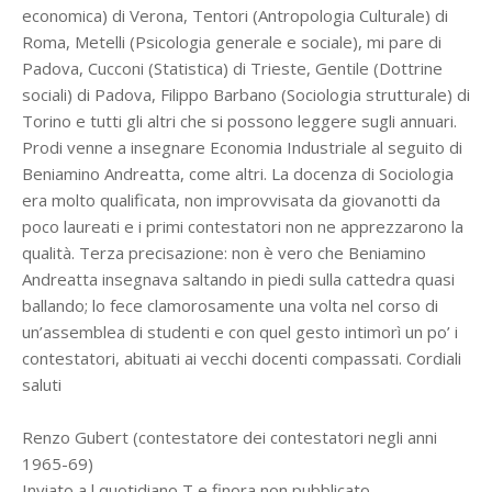
economica) di Verona, Tentori (Antropologia Culturale) di
Roma, Metelli (Psicologia generale e sociale), mi pare di
Padova, Cucconi (Statistica) di Trieste, Gentile (Dottrine
sociali) di Padova, Filippo Barbano (Sociologia strutturale) di
Torino e tutti gli altri che si possono leggere sugli annuari.
Prodi venne a insegnare Economia Industriale al seguito di
Beniamino Andreatta, come altri. La docenza di Sociologia
era molto qualificata, non improvvisata da giovanotti da
poco laureati e i primi contestatori non ne apprezzarono la
qualità. Terza precisazione: non è vero che Beniamino
Andreatta insegnava saltando in piedi sulla cattedra quasi
ballando; lo fece clamorosamente una volta nel corso di
un’assemblea di studenti e con quel gesto intimorì un po’ i
contestatori, abituati ai vecchi docenti compassati. Cordiali
saluti
Renzo Gubert (contestatore dei contestatori negli anni
1965-69)
Inviato a l quotidiano T e finora non pubblicato