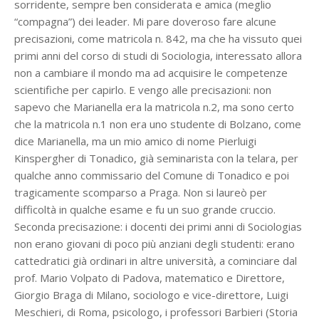
sorridente, sempre ben considerata e amica (meglio
“compagna”) dei leader. Mi pare doveroso fare alcune
precisazioni, come matricola n. 842, ma che ha vissuto quei
primi anni del corso di studi di Sociologia, interessato allora
non a cambiare il mondo ma ad acquisire le competenze
scientifiche per capirlo. E vengo alle precisazioni: non
sapevo che Marianella era la matricola n.2, ma sono certo
che la matricola n.1 non era uno studente di Bolzano, come
dice Marianella, ma un mio amico di nome Pierluigi
Kinspergher di Tonadico, già seminarista con la telara, per
qualche anno commissario del Comune di Tonadico e poi
tragicamente scomparso a Praga. Non si laureò per
difficoltà in qualche esame e fu un suo grande cruccio.
Seconda precisazione: i docenti dei primi anni di Sociologias
non erano giovani di poco più anziani degli studenti: erano
cattedratici già ordinari in altre università, a cominciare dal
prof. Mario Volpato di Padova, matematico e Direttore,
Giorgio Braga di Milano, sociologo e vice-direttore, Luigi
Meschieri, di Roma, psicologo, i professori Barbieri (Storia