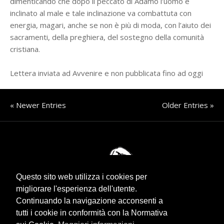
dimenticando che dopo il peccato di Adamo l’uomo è
inclinato al male e tale inclinazione va combattuta con
energia, magari, anche se non è più di moda, con l’aiuto dei
sacramenti, della preghiera, del sostegno della comunità
cristiana.
Lettera inviata ad Avvenire e non pubblicata fino ad oggi
« Newer Entries
Older Entries »
Questo sito web utilizza i cookies per
migliorare l'esperienza dell'utente.
Continuando la navigazione acconsenti a
tutti i cookie in conformità con la Normativa