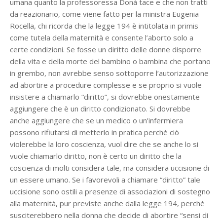
umana quanto la professoressa Donà tace e che non tratti
da reazionario, come viene fatto per la ministra Eugenia
Rocella, chi ricorda che la legge 194 è intitolata in primis
come tutela della maternità e consente l’aborto solo a
certe condizioni. Se fosse un diritto delle donne disporre
della vita e della morte del bambino o bambina che portano
in grembo, non avrebbe senso sottoporre l’autorizzazione
ad abortire a procedure complesse e se proprio si vuole
insistere a chiamarlo “diritto”, si dovrebbe onestamente
aggiungere che è un diritto condizionato. Si dovrebbe
anche aggiungere che se un medico o un’infermiera
possono rifiutarsi di metterlo in pratica perché ciò
violerebbe la loro coscienza, vuol dire che se anche lo si
vuole chiamarlo diritto, non è certo un diritto che la
coscienza di molti considera tale, ma considera uccisione di
un essere umano. Se i favorevoli a chiamare “diritto” tale
uccisione sono ostili a presenze di associazioni di sostegno
alla maternità, pur previste anche dalla legge 194, perché
susciterebbero nella donna che decide di abortire “sensi di